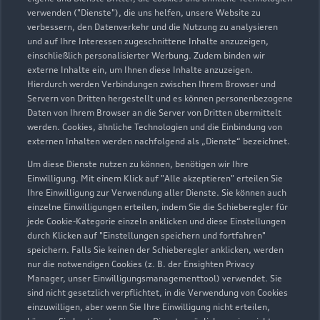
verwenden ("Dienste"), die uns helfen, unsere Website zu
Menke GmbH
verbessern, den Datenverkehr und die Nutzung zu analysieren
und auf Ihre Interessen zugeschnittene Inhalte anzuzeigen,
Servicepartner
e-tron
einschließlich personalisierter Werbung. Zudem binden wir
externe Inhalte ein, um Ihnen diese Inhalte anzuzeigen.
Hierdurch werden Verbindungen zwischen Ihrem Browser und
Servern von Dritten hergestellt und es können personenbezogene
Daten von Ihrem Browser an die Server von Dritten übermittelt
werden. Cookies, ähnliche Technologien und die Einbindung von
externen Inhalten werden nachfolgend als „Dienste“ bezeichnet.
Um diese Dienste nutzen zu können, benötigen wir Ihre
Einwilligung. Mit einem Klick auf "Alle akzeptieren" erteilen Sie
Ihre Einwilligung zur Verwendung aller Dienste. Sie können auch
einzelne Einwilligungen erteilen, indem Sie die Schieberegler für
jede Cookie-Kategorie einzeln anklicken und diese Einstellungen
durch Klicken auf "Einstellungen speichern und fortfahren"
speichern. Falls Sie keinen der Schieberegler anklicken, werden
nur die notwendigen Cookies (z. B. der Ensighten Privacy
Hauptstraße 120
Manager, unser Einwilligungsmanagementtool) verwendet. Sie
59939 Olsberg
sind nicht gesetzlich verpflichtet, in die Verwendung von Cookies
einzuwilligen, aber wenn Sie Ihre Einwilligung nicht erteilen,