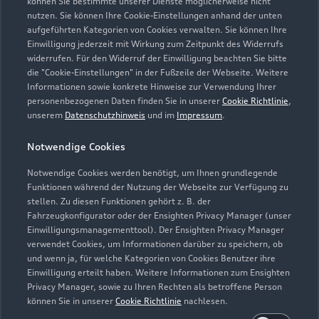
können Sie bestimmte unserer Dienste möglicherweise nicht
02962 97790
nutzen. Sie können Ihre Cookie-Einstellungen anhand der unten
aufgeführten Kategorien von Cookies verwalten. Sie können Ihre
info@menke-olsberg.de
Einwilligung jederzeit mit Wirkung zum Zeitpunkt des Widerrufs
widerrufen. Für den Widerruf der Einwilligung beachten Sie bitte
die "Cookie-Einstellungen" in der Fußzeile der Webseite. Weitere
Kontaktdaten herunterladen
Informationen sowie konkrete Hinweise zur Verwendung Ihrer
personenbezogenen Daten finden Sie in unserer
Cookie Richtlinie
,
unserem
Datenschutzhinweis
und im
Impressum
.
Öffnungszeiten
Notwendige Cookies
Notwendige Cookies werden benötigt, um Ihnen grundlegende
Funktionen während der Nutzung der Webseite zur Verfügung zu
Service
stellen. Zu diesen Funktionen gehört z. B. der
Geschlossen
,
öffnet am
Freitag 07:30
Fahrzeugkonfigurator oder der Ensighten Privacy Manager (unser
Einwilligungsmanagementtool). Der Ensighten Privacy Manager
verwendet Cookies, um Informationen darüber zu speichern, ob
Teile- & Zubehörverkauf
und wenn ja, für welche Kategorien von Cookies Benutzer ihre
Geschlossen
,
öffnet am
Freitag 07:30
Einwilligung erteilt haben. Weitere Informationen zum Ensighten
Privacy Manager, sowie zu Ihren Rechten als betroffene Person
können Sie in unserer
Cookie Richtlinie
nachlesen.