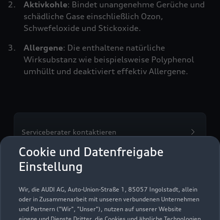
Aktivkohle
: Bindet unangenehme Gerüche und
schädliche Gase einschließlich Ozon,
Schwefeloxide und Stickoxide.
Allergene
: Die enthaltene natürliche
Wirksubstanz wie beispielsweise Polyphenol
umhüllt und deaktiviert effektiv Allergene.
Serviceberater kontaktieren
Cookie und Datenfreigabe
Einstellung
Servicetermin vereinbaren
Wir, die AUDI AG, Auto-Union-Straße 1, 85057 Ingolstadt, allein
oder in Zusammenarbeit mit unseren verbundenen Unternehmen
und Partnern ("Wir", "Unser"), nutzen auf unserer Website
eigene und Dienste Dritter, die Cookies und ähnliche Technologien