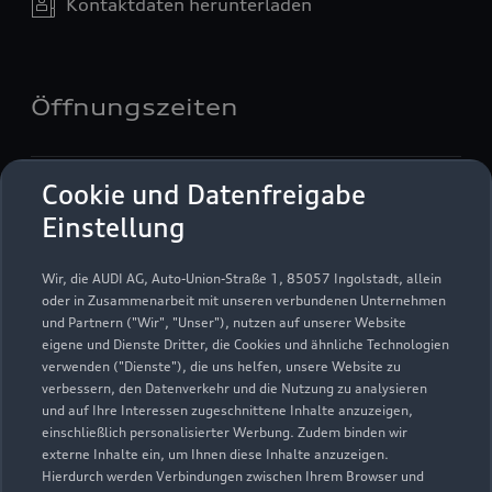
Kontaktdaten herunterladen
Öffnungszeiten
Service
Cookie und Datenfreigabe
Geschlossen
,
öffnet am
Freitag 07:30
Einstellung
Teile- & Zubehörverkauf
Wir, die AUDI AG, Auto-Union-Straße 1, 85057 Ingolstadt, allein
Geschlossen
,
öffnet am
Freitag 07:30
oder in Zusammenarbeit mit unseren verbundenen Unternehmen
und Partnern ("Wir", "Unser"), nutzen auf unserer Website
eigene und Dienste Dritter, die Cookies und ähnliche Technologien
verwenden ("Dienste"), die uns helfen, unsere Website zu
verbessern, den Datenverkehr und die Nutzung zu analysieren
und auf Ihre Interessen zugeschnittene Inhalte anzuzeigen,
einschließlich personalisierter Werbung. Zudem binden wir
externe Inhalte ein, um Ihnen diese Inhalte anzuzeigen.
Hierdurch werden Verbindungen zwischen Ihrem Browser und