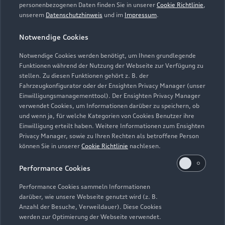
personenbezogenen Daten finden Sie in unserer
Cookie Richtlinie
,
unserem
Datenschutzhinweis
und im
Impressum
.
Zur Reparatur
Notwendige Cookies
Notwendige Cookies werden benötigt, um Ihnen grundlegende
Zurück nach oben
Funktionen während der Nutzung der Webseite zur Verfügung zu
stellen. Zu diesen Funktionen gehört z. B. der
Fahrzeugkonfigurator oder der Ensighten Privacy Manager (unser
Modelle
Einwilligungsmanagementtool). Der Ensighten Privacy Manager
verwendet Cookies, um Informationen darüber zu speichern, ob
und wenn ja, für welche Kategorien von Cookies Benutzer ihre
Kaufen & leasen
Alle Modelle
Einwilligung erteilt haben. Weitere Informationen zum Ensighten
Privacy Manager, sowie zu Ihren Rechten als betroffene Person
Modelle vergleichen
können Sie in unserer
Cookie Richtlinie
nachlesen.
Service & Zubehör
Neuwagensuche
Elektromodelle
Performance Cookies
Gebrauchtwagensuche
Support
Saisonale Angebote
Plug-in-Hybride
Performance Cookies sammeln Informationen
Gebrauchtwagen
darüber, wie unsere Webseite genutzt wird (z. B.
Audi Services
Über Audi
Anzahl der Besuche, Verweildauer). Diese Cookies
Kundenservice
Finanzierung
werden zur Optimierung der Webseite verwendet.
Garantie