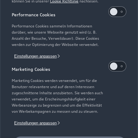
können Sie in unserer
Cookie Richtlinie
nachlesen.
Kaufen & leasen
Alle Modelle
Performance Cookies
Modelle vergleichen
Service & Zubehör
Performance Cookies sammeln Informationen
Neuwagensuche
darüber, wie unsere Webseite genutzt wird (z. B.
Elektromodelle
Anzahl der Besuche, Verweildauer). Diese Cookies
Gebrauchtwagensuche
Support
werden zur Optimierung der Webseite verwendet.
Saisonale Angebote
Plug-in-Hybride
Gebrauchtwagen
Einstellungen anpassen
Audi Services
Über Audi
Kundenservice
Finanzierung
Marketing Cookies
Garantie
Händlersuche
Aktionen & Angebote
Unternehmen
Marketing Cookies werden verwendet, um für die
Audi digital services
Benutzer relevantere und auf deren Interessen
Audi Code
Geschäftskunden
Karriere
zugeschnittene Inhalte anzubieten. Sie werden auch
myAudi
verwendet, um die Erscheinungshäufigkeit einer
Häufige Fragen (FAQ)
Investor Relations
Werbeanzeige zu begrenzen und um die Effektivität
© 2026 AUDI AG. Alle Rechte vorbehalten
von Werbekampagnen zu messen und zu steuern.
Audi Online Beratung
Presse & Media Center
Impressum
Rechtliches
Hinweisgebersystem
Einstellungen anpassen
Online-Terminvereinbarung
Datenschutz
Datenschutzinformation
Cookie-Einstellungen
Servicekontakt