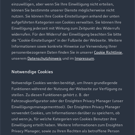
einzuwilligen, aber wenn Sie Ihre Einwilligung nicht erteilen,
können Sie bestimmte unserer Dienste möglicherweise nicht
02962 97790
nutzen. Sie können Ihre Cookie-Einstellungen anhand der unten
aufgeführten Kategorien von Cookies verwalten. Sie können Ihre
info@menke-olsberg.de
Einwilligung jederzeit mit Wirkung zum Zeitpunkt des Widerrufs
widerrufen. Für den Widerruf der Einwilligung beachten Sie bitte
die "Cookie-Einstellungen" in der Fußzeile der Webseite. Weitere
Kontaktdaten herunterladen
Informationen sowie konkrete Hinweise zur Verwendung Ihrer
personenbezogenen Daten finden Sie in unserer
Cookie Richtlinie
,
unserem
Datenschutzhinweis
und im
Impressum
.
Öffnungszeiten
Notwendige Cookies
Notwendige Cookies werden benötigt, um Ihnen grundlegende
Funktionen während der Nutzung der Webseite zur Verfügung zu
Service
stellen. Zu diesen Funktionen gehört z. B. der
Geschlossen
,
öffnet am
Montag 07:30
Fahrzeugkonfigurator oder der Ensighten Privacy Manager (unser
Einwilligungsmanagementtool). Der Ensighten Privacy Manager
verwendet Cookies, um Informationen darüber zu speichern, ob
Teile- & Zubehörverkauf
und wenn ja, für welche Kategorien von Cookies Benutzer ihre
Geschlossen
,
öffnet am
Montag 07:30
Einwilligung erteilt haben. Weitere Informationen zum Ensighten
Privacy Manager, sowie zu Ihren Rechten als betroffene Person