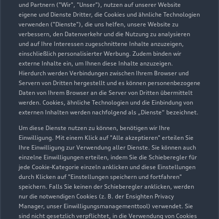
und Partnern ("Wir", "Unser"), nutzen auf unserer Website
eigene und Dienste Dritter, die Cookies und ähnliche Technologien
verwenden ("Dienste"), die uns helfen, unsere Website zu
Menke GmbH
verbessern, den Datenverkehr und die Nutzung zu analysieren
und auf Ihre Interessen zugeschnittene Inhalte anzuzeigen,
Servicepartner
e-tron
einschließlich personalisierter Werbung. Zudem binden wir
externe Inhalte ein, um Ihnen diese Inhalte anzuzeigen.
Hierdurch werden Verbindungen zwischen Ihrem Browser und
Servern von Dritten hergestellt und es können personenbezogene
Daten von Ihrem Browser an die Server von Dritten übermittelt
werden. Cookies, ähnliche Technologien und die Einbindung von
externen Inhalten werden nachfolgend als „Dienste“ bezeichnet.
Um diese Dienste nutzen zu können, benötigen wir Ihre
Einwilligung. Mit einem Klick auf "Alle akzeptieren" erteilen Sie
Ihre Einwilligung zur Verwendung aller Dienste. Sie können auch
einzelne Einwilligungen erteilen, indem Sie die Schieberegler für
jede Cookie-Kategorie einzeln anklicken und diese Einstellungen
durch Klicken auf "Einstellungen speichern und fortfahren"
speichern. Falls Sie keinen der Schieberegler anklicken, werden
nur die notwendigen Cookies (z. B. der Ensighten Privacy
Hauptstraße 120
Manager, unser Einwilligungsmanagementtool) verwendet. Sie
59939 Olsberg
sind nicht gesetzlich verpflichtet, in die Verwendung von Cookies